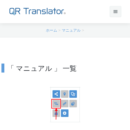
ホーム
>
マニュアル
>
サインイン
アカウントを作成
「 マニュアル 」 一覧
QR Translatorについて
実績
機能
ニュース
プラン
実績一覧
サポート
本番利用までの流れ
インタビュー
プレスリリース