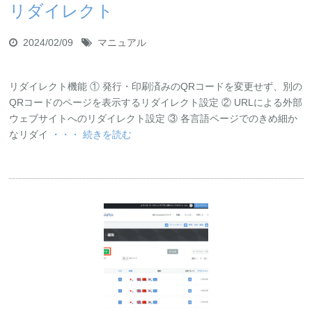
リダイレクト
お問い合わせ
資料ダウンロード
アップデート情報
マニュアル
2024/02/09
マニュアル
ブログ
Q&A
English
リダイレクト機能 ① 発行・印刷済みのQRコードを変更せず、別の
QRコードのページを表示するリダイレクト設定 ② URLによる外部
ウェブサイトへのリダイレクト設定 ③ 各言語ページでのきめ細か
なリダイ
・・・ 続きを読む