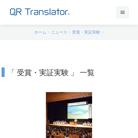
ホーム
>
ニュース
>
受賞・実証実験
>
サインイン
アカウントを作成
「 受賞・実証実験 」 一覧
QR Translatorについて
実績
機能
ニュース
プラン
実績一覧
サポート
本番利用までの流れ
インタビュー
プレスリリース