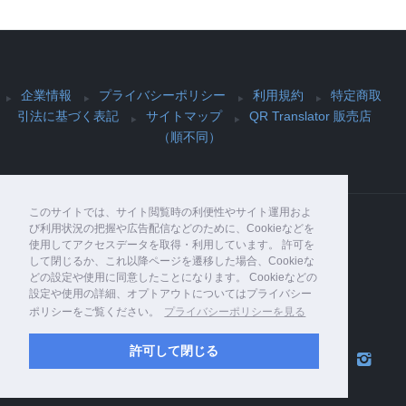
企業情報
プライバシーポリシー
利用規約
特定商取
引法に基づく表記
サイトマップ
QR Translator 販売店
（順不同）
このサイトでは、サイト閲覧時の利便性やサイト運用およ
び利用状況の把握や広告配信などのために、Cookieなどを
使用してアクセスデータを取得・利用しています。 許可を
Copyright© PIJIN Co., Ltd. , 2026 All Rights
して閉じるか、これ以降ページを遷移した場合、Cookieな
Reserved.
どの設定や使用に同意したことになります。 Cookieなどの
設定や使用の詳細、オプトアウトについてはプライバシー
ポリシーをご覧ください。
プライバシーポリシーを見る
許可して閉じる