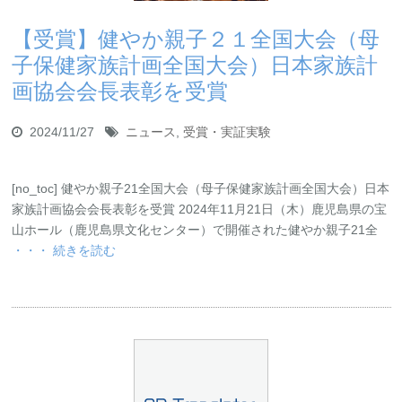
お問い合わせ
資料ダウンロード
アップデート情報
マニュアル
【受賞】健やか親子２１全国大会（母
子保健家族計画全国大会）日本家族計
ブログ
Q&A
画協会会長表彰を受賞
English
2024/11/27
ニュース
,
受賞・実証実験
[no_toc] 健やか親子21全国大会（母子保健家族計画全国大会）日本
家族計画協会会長表彰を受賞 2024年11月21日（木）鹿児島県の宝
山ホール（鹿児島県文化センター）で開催された健やか親子21全
・・・ 続きを読む