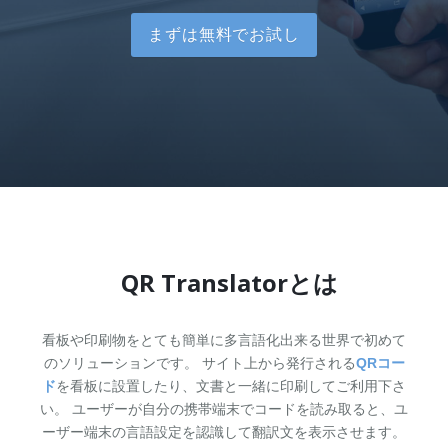
お問い合わせ
資料ダウンロード
アップデート情報
マニュアル
まずは無料でお試し
ブログ
Q&A
English
QR Translatorとは
看板や印刷物をとても簡単に多言語化出来る世界で初めて
のソリューションです。 サイト上から発行される
QRコー
ド
を看板に設置したり、文書と一緒に印刷してご利用下さ
い。 ユーザーが自分の携帯端末でコードを読み取ると、ユ
ーザー端末の言語設定を認識して翻訳文を表示させます。