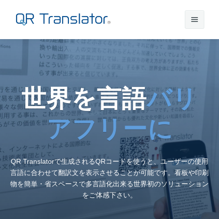
サインイン
世界を言語
バリ
アカウントを作成
アフリーに
QR Translatorについて
実績
機能
QR Translatorで生成されるQRコードを使うと、ユーザーの使用
言語に合わせて翻訳文を表示させることが可能です。看板や印刷
ニュース
プラン
実績一覧
物を簡単・省スペースで多言語化出来る世界初のソリューション
をご体感下さい。
サポート
本番利用までの流れ
インタビュー
プレスリリース