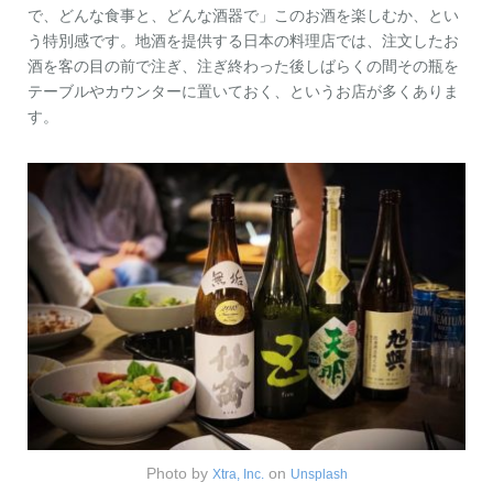
で、どんな食事と、どんな酒器で」このお酒を楽しむか、とい
う特別感です。地酒を提供する日本の料理店では、注文したお
酒を客の目の前で注ぎ、注ぎ終わった後しばらくの間その瓶を
テーブルやカウンターに置いておく、というお店が多くありま
す。
Photo by
on
Xtra, Inc.
Unsplash