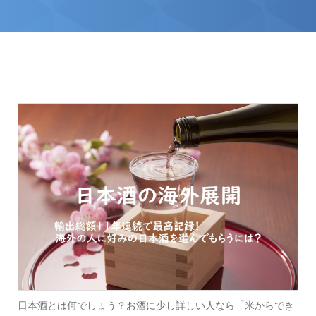
お問い合わせ
資料ダウンロード
アップデート情報
マニュアル
ブログ
Q&A
English
日本酒とは何でしょう？お酒に少し詳しい人なら「米からでき