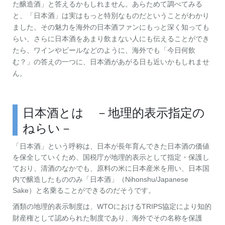
た醸造酒」と答えるかもしれません。あらためて調べてみる
と、「日本酒」は実はもっと特別なものだということがわかり
ました。その魅力を海外の日本酒ファンにもっと深く知っても
らい、さらに日本酒をあまり飲まない人にも伝えることができ
たら、ワインやビールなどのように、海外でも「今日何飲
む？」の答えの一つに、日本酒があがる日も近いかもしれませ
ん。
日本酒とは －地理的表示指定の
ねらい－
「日本酒」という呼称は、日本が長年育んできた日本酒の価値
を保全していくため、国税庁が地理的表示として指定・保護し
ており、清酒のなかでも、原料の米に日本産米を用い、日本国
内で醸造したもののみ「日本酒」（Nihonshu/Japanese
Sake）と名乗ることができるのだそうです。
酒類の地理的表示制度は、WTOにおけるTRIPS協定により知的
財産権として認められた制度であり、海外でその名称を保護