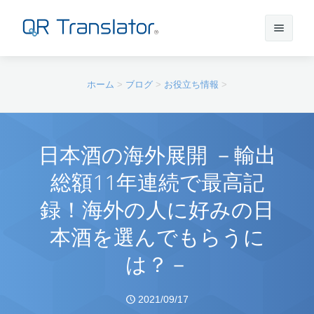
サインイン
ホーム
>
ブログ
>
お役立ち情報
>
アカウントを作成
日本酒の海外展開 －輸出
総額11年連続で最高記
QR Translatorについて
録！海外の人に好みの日
実績
機能
本酒を選んでもらうに
は？－
ニュース
プラン
実績一覧
サポート
本番利用までの流れ
インタビュー
プレスリリース
2021/09/17