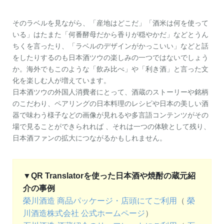
そのラベルを見ながら、「産地はどこだ」「酒米は何を使って
いる」はたまた「何番酵母だから香りが穏やかだ」などとうん
ちくを言ったり、「ラベルのデザインがかっこいい」などと話
をしたりするのも日本酒ツウの楽しみの一つではないでしょう
か。海外でもこのような「飲み比べ」や「利き酒」と言った文
化を楽しむ人が増えています。
日本酒ツウの外国人消費者にとって、酒蔵のストーリーや銘柄
のこだわり、ペアリングの日本料理のレシピや日本の美しい酒
器で味わう様子などの画像が見れるや多言語コンテンツがその
場で見ることができられれば 、それは一つの体験として残り、
日本酒ファンの拡大につながるかもしれません。
▼QR Translatorを使った日本酒や焼酎の蔵元紹
介の事例
榮川酒造 商品パッケージ・店頭にてご利用
（
榮
川酒造株式会社 公式ホームページ
）