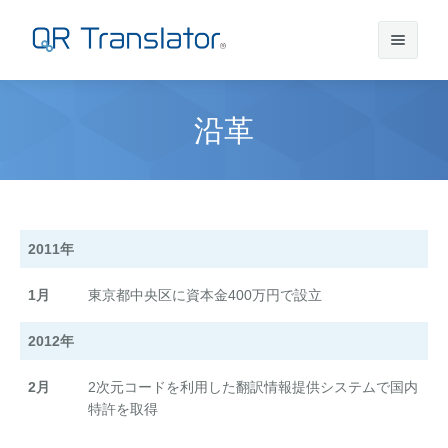
沿革
サインイン
アカウントを作成
2011年
QR Translatorについて
1月
東京都中央区に資本金400万円で設立
実績
機能
2012年
ニュース
プラン
実績一覧
2月
2次元コードを利用した翻訳情報提供システムで国内
特許を取得
サポート
本番利用までの流れ
インタビュー
プレスリリース