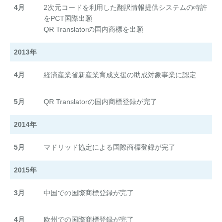
4月
2次元コードを利用した翻訳情報提供システムの特許
お問い合わせ
資料ダウンロード
アップデート情報
マニュアル
をPCT国際出願
QR Translatorの国内商標を出願
ブログ
Q&A
English
2013年
4月
経済産業省新産業育成支援の助成対象事業に認定
5月
QR Translatorの国内商標登録が完了
2014年
5月
マドリッド協定による国際商標登録が完了
2015年
3月
中国での国際商標登録が完了
4月
欧州での国際商標登録が完了