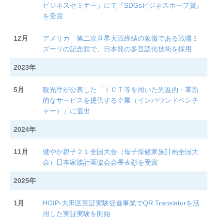
ビジネスセミナー」にて『SDGsビジネスホープ賞』
を受賞​​
12月
アメリカ 第二次世界大戦終結の象徴である戦艦ミ
ズーリの記念館で、日本発の多言語化技術を採用
2023年
5月
観光庁が公表した「ＩＣＴ等を用いた先進的・革新
的なサービスを提供する企業（インバウンドベンチ
ャー）」​​に選出
2024年
11月
健やか親子２１全国大会（母子保健家族計画全国大
会）日本家族計画協会会長表彰を受賞
2025年
1月
HOIP-大田区実証実験促進事業でQR Translatorを活
用した実証実験を開始