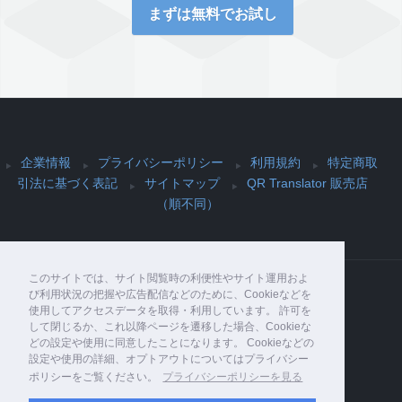
まずは無料でお試し
企業情報
プライバシーポリシー
利用規約
特定商取
引法に基づく表記
サイトマップ
QR Translator 販売店
（順不同）
このサイトでは、サイト閲覧時の利便性やサイト運用およ
び利用状況の把握や広告配信などのために、Cookieなどを
使用してアクセスデータを取得・利用しています。 許可を
Copyright© PIJIN Co., Ltd. , 2026 All Rights
して閉じるか、これ以降ページを遷移した場合、Cookieな
Reserved.
どの設定や使用に同意したことになります。 Cookieなどの
設定や使用の詳細、オプトアウトについてはプライバシー
ポリシーをご覧ください。
プライバシーポリシーを見る