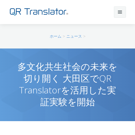
サインイン
ホーム
>
ニュース
>
アカウントを作成
多文化共生社会の未来を
切り開く 大田区でQR
QR Translatorについて
Translatorを活用した実
実績
機能
証実験を開始
ニュース
プラン
実績一覧
サポート
本番利用までの流れ
インタビュー
プレスリリース