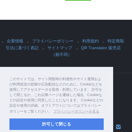
企業情報
プライバシーポリシー
利用規約
特定商取
引法に基づく表記
サイトマップ
QR Translator 販売店
（順不同）
このサイトでは、サイト閲覧時の利便性やサイト運用およ
び利用状況の把握や広告配信などのために、Cookieなどを
使用してアクセスデータを取得・利用しています。 許可を
Copyright© PIJIN Co., Ltd. , 2026 All Rights
して閉じるか、これ以降ページを遷移した場合、Cookieな
Reserved.
どの設定や使用に同意したことになります。 Cookieなどの
設定や使用の詳細、オプトアウトについてはプライバシー
ポリシーをご覧ください。
プライバシーポリシーを見る
許可して閉じる