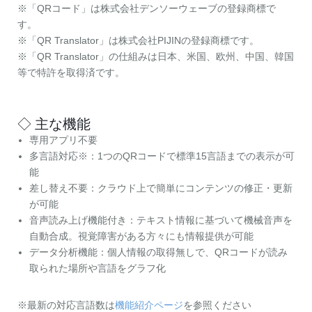
※「QRコード」は株式会社デンソーウェーブの登録商標で
す。
※「QR Translator」は株式会社PIJINの登録商標です。
※「QR Translator」の仕組みは日本、米国、欧州、中国、韓国
等で特許を取得済です。
◇ 主な機能
専用アプリ不要
多言語対応※：1つのQRコードで標準15言語までの表示が可
能
差し替え不要：クラウド上で簡単にコンテンツの修正・更新
が可能
音声読み上げ機能付き：テキスト情報に基づいて機械音声を
自動合成。視覚障害がある方々にも情報提供が可能
データ分析機能：個人情報の取得無しで、QRコードが読み
取られた場所や言語をグラフ化
※最新の対応言語数は
機能紹介ページ
を参照ください