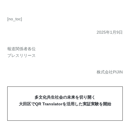
お問い合わせ
資料ダウンロード
アップデート情報
マニュアル
[no_toc]
ブログ
Q&A
English
2025年1月9日
報道関係者各位
プレスリリース
株式会社PIJIN
多文化共生社会の未来を切り開く
大田区でQR Translatorを活用した実証実験を開始