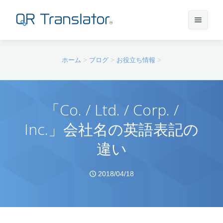
サインイン
ホーム
>
ブログ
>
お役立ち情報
>
アカウントを作成
「Co. / Ltd. / Corp. /
Inc.」会社名の英語表記の
QR Translatorについて
違い
実績
機能
2018/04/18
ニュース
プラン
実績一覧
サポート
本番利用までの流れ
インタビュー
プレスリリース