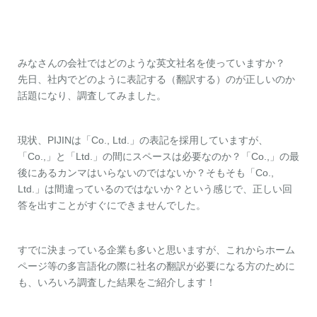
お問い合わせ
資料ダウンロード
アップデート情報
マニュアル
みなさんの会社ではどのような英文社名を使っていますか？
ブログ
Q&A
English
先日、社内でどのように表記する（翻訳する）のが正しいのか
話題になり、調査してみました。
現状、PIJINは「Co., Ltd.」の表記を採用していますが、
「Co.,」と「Ltd.」の間にスペースは必要なのか？「Co.,」の最
後にあるカンマはいらないのではないか？そもそも「Co.,
Ltd.」は間違っているのではないか？という感じで、正しい回
答を出すことがすぐにできませんでした。
すでに決まっている企業も多いと思いますが、これからホーム
ページ等の多言語化の際に社名の翻訳が必要になる方のために
も、いろいろ調査した結果をご紹介します！