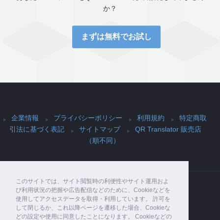
か？
まずは無料でお試し
企業情報
プライバシーポリシー
利用規約
特定商取
引法に基づく表記
サイトマップ
QR Translator 販売店
（順不同）
このサイトでは、サイト閲覧時の利便性やサイト運用およ
び利用状況の把握や広告配信などのために、Cookieなどを
使用してアクセスデータを取得・利用しています。 許可を
Copyright© PIJIN Co., Ltd. , 2026 All Rights
して閉じるか、これ以降ページを遷移した場合、Cookieな
Reserved.
どの設定や使用に同意したことになります。 Cookieなどの