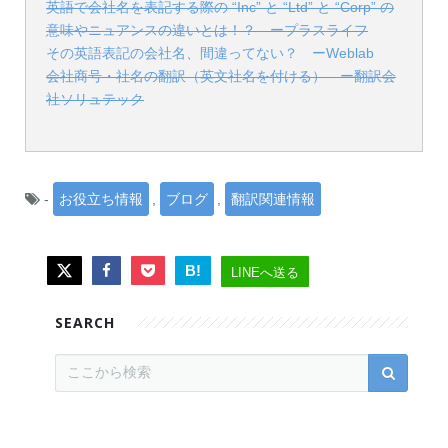
英語で会社名を表記する際の “Inc” と “Ltd” と “Corp” の
意味やニュアンスの違いとは！？ ープラスライフ
その英語表記の会社名、間違ってない？ ーWeblab
会社商号・社名の翻訳（英文社名を付ける） ー翻訳会
社ソリュテック
-
お役立ち情報
,
ブログ
,
翻訳関連情報
B!
LINEへ送る
SEARCH