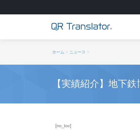
サインイン
ホーム
>
ニュース
>
アカウントを作成
【実績紹介】地下鉄博物
QR Translatorについて
実績
機能
ニュース
プラン
実績一覧
[no_toc]
サポート
本番利用までの流れ
インタビュー
プレスリリース