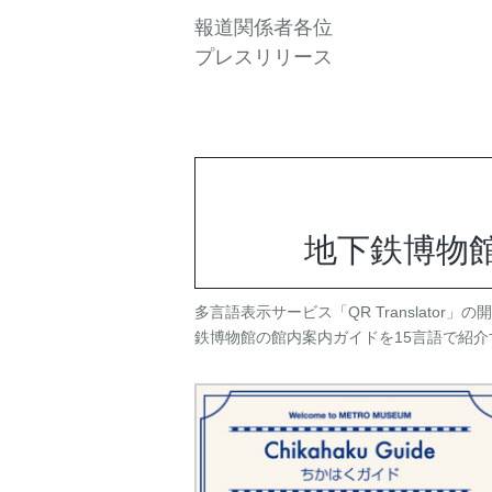
お問い合わせ
資料ダウンロード
アップデート情報
マニュアル
報道関係者各位
ブログ
Q&A
プレスリリース
English
地下鉄博物館で
多言語表示サービス「QR Translat
鉄博物館の館内案内ガイドを15言語で紹