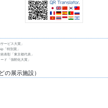
的サービス大賞」
nship「特別賞」
技術表彰「東京都代表」
ワード「強靭化大賞」
どの展示施設）