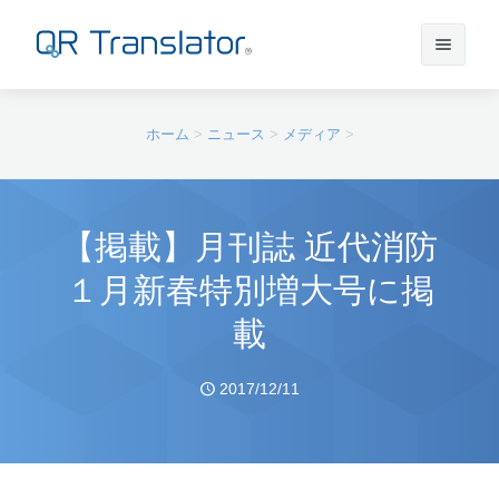
サインイン
ホーム
>
ニュース
>
メディア
>
アカウントを作成
【掲載】月刊誌 近代消防
１月新春特別増大号に掲
QR Translatorについて
載
実績
機能
2017/12/11
ニュース
プラン
実績一覧
サポート
本番利用までの流れ
インタビュー
プレスリリース