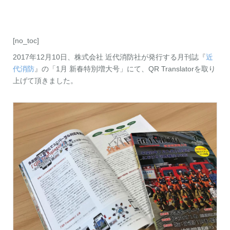
お問い合わせ
資料ダウンロード
アップデート情報
マニュアル
[no_toc]
ブログ
Q&A
English
2017年12月10日、株式会社 近代消防社が発行する月刊誌『
近
代消防
』の「1月 新春特別増大号」にて、QR Translatorを取り
上げて頂きました。