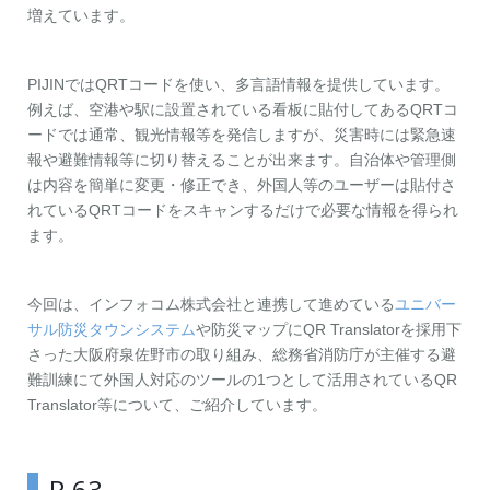
増えています。
PIJINではQRTコードを使い、多言語情報を提供しています。
例えば、空港や駅に設置されている看板に貼付してあるQRTコ
ードでは通常、観光情報等を発信しますが、災害時には緊急速
報や避難情報等に切り替えることが出来ます。自治体や管理側
は内容を簡単に変更・修正でき、外国人等のユーザーは貼付さ
れているQRTコードをスキャンするだけで必要な情報を得られ
ます。
今回は、インフォコム株式会社と連携して進めている
ユニバー
サル防災タウンシステム
や防災マップにQR Translatorを採用下
さった大阪府泉佐野市の取り組み、総務省消防庁が主催する避
難訓練にて外国人対応のツールの1つとして活用されているQR
Translator等について、ご紹介しています。
P.63