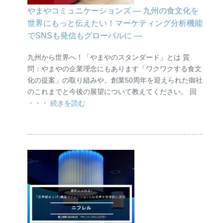
やまやコミュニケーションズ ― 九州の食文化を
世界にもっと伝えたい！マーケティング分析機能
でSNSも発信もグローバルに ―
九州から世界へ！「やまやのスタンダード」とは 質
問：やまやの企業理念にもあります「ワクワクする食文
化の提案」の取り組みや、創業50周年を迎えられた御社
のこれまでと今後の展望について教えてください。 回
・・・ 続きを読む