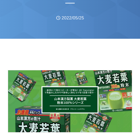
―
お問い合わせ
資料ダウンロード
アップデート情報
マニュアル
2022/05/25
ブログ
Q&A
English