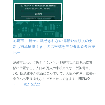
尼崎市 ―冊子に載せきれない情報や高頻度の更
新も簡単解決！まちの広報誌をデジタル＆多言語
化―
尼崎市について教えてください 尼崎市は兵庫県の南東
部に位置する、人口45万人の中核市です。阪神電車、
JR、阪急電車が東西に走っていて、大阪や神戸、京都や
奈良へも乗り換えなしでアクセスできます。関西3空
・・・ 続きを読む