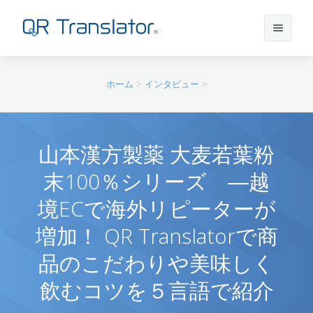
サインイン
ホーム
>
インタビュー
>
アカウントを作成
山本漢方製薬 大麦若葉粉
末100％シリーズ ―越
QR Translatorについて
境ECで海外リピーターが
実績
機能
増加！ QR Translatorで商
品のこだわりや美味しく
ニュース
プラン
実績一覧
飲むコツを５言語で紹介
サポート
本番利用までの流れ
インタビュー
プレスリリース