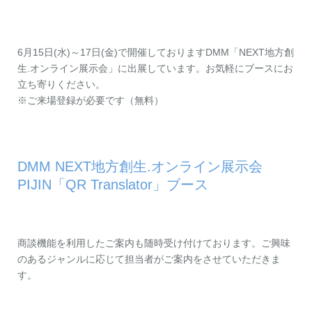
お問い合わせ
資料ダウンロード
アップデート情報
マニュアル
6月15日(水)～17日(金)で開催しておりますDMM「NEXT地方創
ブログ
Q&A
生.オンライン展示会」に出展しています。お気軽にブースにお
English
立ち寄りください。
※ご来場登録が必要です（無料）
DMM NEXT地方創生.オンライン展示会
PIJIN「QR Translator」ブース
商談機能を利用したご案内も随時受け付けております。ご興味
のあるジャンルに応じて担当者がご案内をさせていただきま
す。