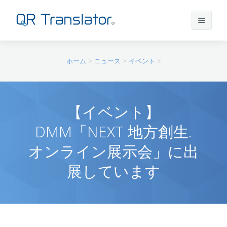
サインイン
ホーム
>
ニュース
>
イベント
>
アカウントを作成
【イベント】
DMM「NEXT 地方創生.
QR Translatorについて
オンライン展示会」に出
実績
機能
展しています
ニュース
プラン
実績一覧
サポート
本番利用までの流れ
インタビュー
プレスリリース