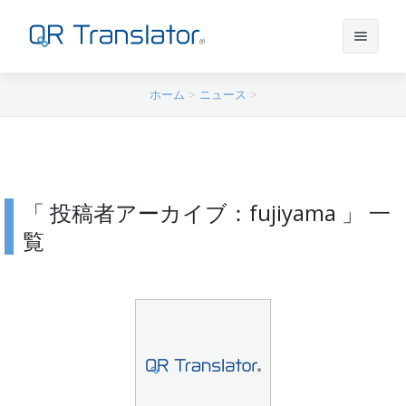
ホーム
>
ニュース
>
サインイン
アカウントを作成
「 投稿者アーカイブ：fujiyama 」 一
QR Translatorについて
覧
実績
機能
ニュース
プラン
実績一覧
サポート
本番利用までの流れ
インタビュー
プレスリリース