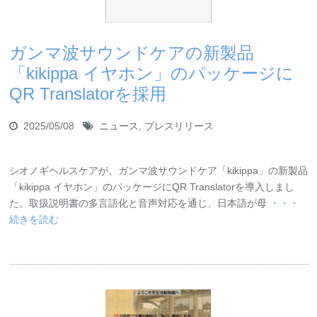
お問い合わせ
資料ダウンロード
アップデート情報
マニュアル
ガンマ波サウンドケアの新製品
ブログ
Q&A
「kikippa イヤホン」のパッケージに
English
QR Translatorを採用
2025/05/08
ニュース
,
プレスリリース
シオノギヘルスケアが、ガンマ波サウンドケア「kikippa」の新製品
「kikippa イヤホン」のパッケージにQR Translatorを導入しまし
た。取扱説明書の多言語化と音声対応を通じ、日本語が母
・・・
続きを読む