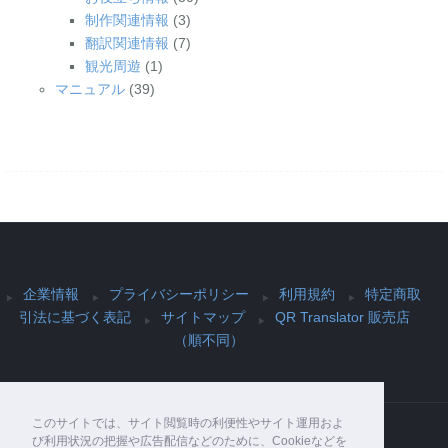
制作関連情報
(3)
翻訳関連情報
(7)
観光周遊
(1)
マニュアル
(39)
企業情報
プライバシーポリシー
利用規約
特定商取
引法に基づく表記
サイトマップ
QR Translator 販売店
（順不同）
このサイトでは、サイト閲覧時の利便性やサイト運用およ
び利用状況の把握や広告配信などのために、Cookieなどを