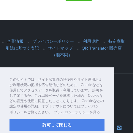
企業情報
プライバシーポリシー
利用規約
特定商取
引法に基づく表記
サイトマップ
QR Translator 販売店
（順不同）
このサイトでは、サイト閲覧時の利便性やサイト運用およ
び利用状況の把握や広告配信などのために、Cookieなどを
使用してアクセスデータを取得・利用しています。 許可を
Copyright© PIJIN Co., Ltd. , 2026 All Rights
して閉じるか、これ以降ページを遷移した場合、Cookieな
Reserved.
どの設定や使用に同意したことになります。 Cookieなどの
設定や使用の詳細、オプトアウトについてはプライバシー
ポリシーをご覧ください。
プライバシーポリシーを見る
許可して閉じる