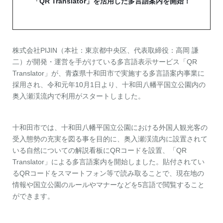
「QR Translator」を活用した多言語案内を開始！
株式会社PIJIN（本社：東京都中央区、代表取締役：高岡 謙
二）が開発・運営を手がけている多言語表示サービス「QR
Translator」が、青森県十和田市で実施する多言語案内事業に
採用され、令和元年10月1日より、十和田八幡平国立公園内の
奥入瀬渓流内で利用がスタートしました。
十和田市では、十和田八幡平国立公園における外国人観光客の
受入態勢の充実を図る事を目的に、奥入瀬渓流内に設置されて
いる自然についての解説看板にQRコードを設置、「QR
Translator」による多言語案内を開始しました。貼付されてい
るQRコードをスマートフォン等で読み取ることで、現在地の
情報や国立公園のルールやマナーなどを5言語で閲覧すること
ができます。