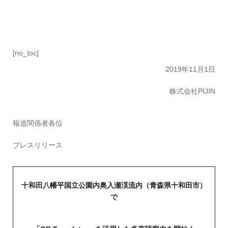
お問い合わせ
資料ダウンロード
アップデート情報
マニュアル
ブログ
Q&A
English
[no_toc]
2019年11月1日
株式会社PIJIN
報道関係者各位
プレスリリース
十和田八幡平国立公園内奥入瀬渓流内（青森県十和田市）
で