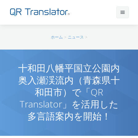
サインイン
ホーム
>
ニュース
>
アカウントを作成
十和田八幡平国立公園内
奥入瀬渓流内（青森県十
QR Translatorについて
和田市）で「QR
実績
機能
Translator」を活用した
多言語案内を開始！
ニュース
プラン
実績一覧
サポート
本番利用までの流れ
インタビュー
プレスリリース