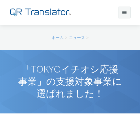
サインイン
ホーム
>
ニュース
>
アカウントを作成
「TOKYOイチオシ応援
事業」の支援対象事業に
QR Translatorについて
選ばれました！
実績
機能
ニュース
プラン
実績一覧
サポート
本番利用までの流れ
インタビュー
プレスリリース