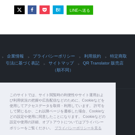
B!
LINEへ送る
企業情報
プライバシーポリシー
利用規約
特定商取
引法に基づく表記
サイトマップ
QR Translator 販売店
（順不同）
このサイトでは、サイト閲覧時の利便性やサイト運用およ
び利用状況の把握や広告配信などのために、Cookieなどを
使用してアクセスデータを取得・利用しています。 許可を
Copyright© PIJIN Co., Ltd. , 2026 All Rights
して閉じるか、これ以降ページを遷移した場合、Cookieな
Reserved.
どの設定や使用に同意したことになります。 Cookieなどの
設定や使用の詳細、オプトアウトについてはプライバシー
ポリシーをご覧ください。
プライバシーポリシーを見る