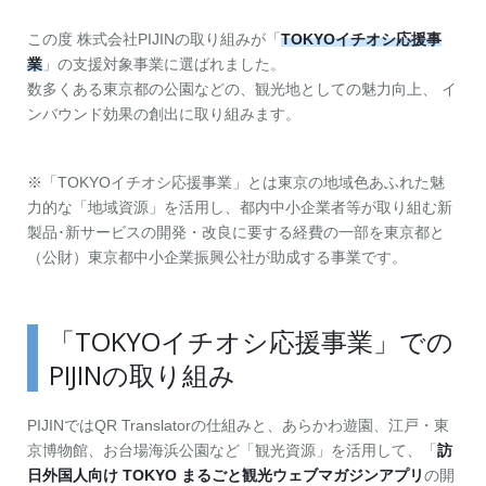
お問い合わせ
資料ダウンロード
アップデート情報
マニュアル
この度 株式会社PIJINの取り組みが「
TOKYOイチオシ応援事
業
」の支援対象事業に選ばれました。
数多くある東京都の公園などの、観光地としての魅力向上、 イ
ブログ
Q&A
English
ンバウンド効果の創出に取り組みます。
※「TOKYOイチオシ応援事業」とは東京の地域色あふれた魅
力的な「地域資源」を活用し、都内中小企業者等が取り組む新
製品･新サービスの開発・改良に要する経費の一部を東京都と
（公財）東京都中小企業振興公社が助成する事業です。
「TOKYOイチオシ応援事業」での
PIJINの取り組み
PIJINではQR Translatorの仕組みと、あらかわ遊園、江戸・東
京博物館、お台場海浜公園など「観光資源」を活用して、「
訪
日外国人向け TOKYO まるごと観光ウェブマガジンアプリ
の開