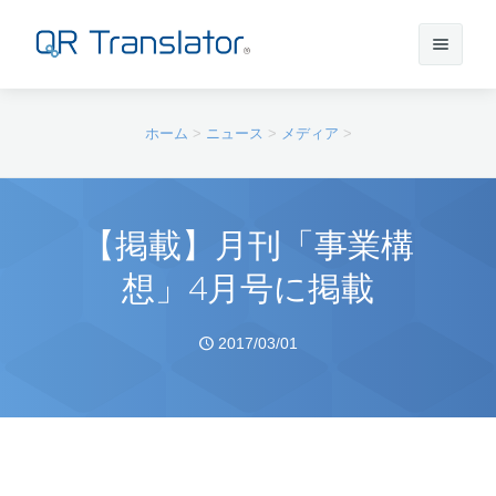
サインイン
ホーム
>
ニュース
>
メディア
>
アカウントを作成
【掲載】月刊「事業構
想」4月号に掲載
QR Translatorについて
2017/03/01
実績
機能
ニュース
プラン
実績一覧
サポート
本番利用までの流れ
インタビュー
プレスリリース