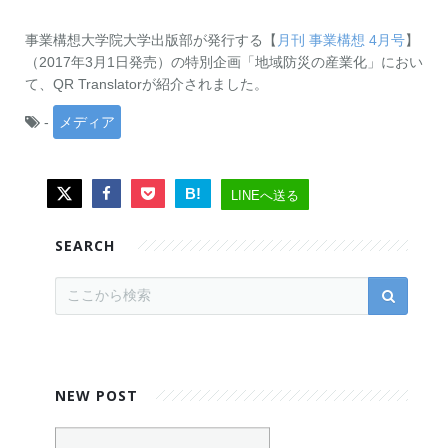
お問い合わせ
資料ダウンロード
アップデート情報
マニュアル
事業構想大学院大学出版部が発行する【
月刊 事業構想 4月号
】
（2017年3月1日発売）の特別企画「地域防災の産業化」におい
て、QR Translatorが紹介されました。
ブログ
Q&A
English
-
メディア
B!
LINEへ送る
SEARCH
NEW POST