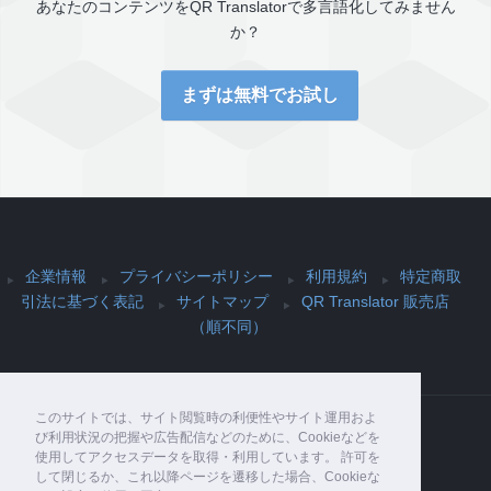
あなたのコンテンツを
QR Translator
で多言語化してみません
か？
まずは無料でお試し
企業情報
プライバシーポリシー
利用規約
特定商取
引法に基づく表記
サイトマップ
QR Translator 販売店
（順不同）
このサイトでは、サイト閲覧時の利便性やサイト運用およ
び利用状況の把握や広告配信などのために、Cookieなどを
使用してアクセスデータを取得・利用しています。 許可を
Copyright© PIJIN Co., Ltd. , 2026 All Rights
して閉じるか、これ以降ページを遷移した場合、Cookieな
Reserved.