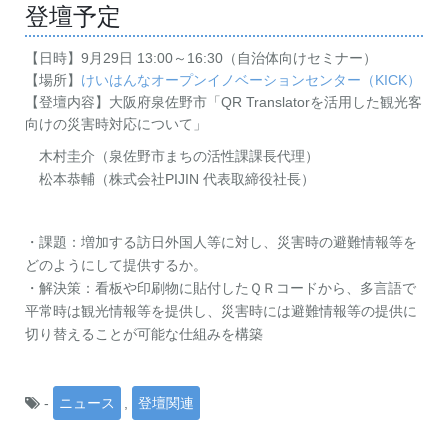
登壇予定
【日時】9月29日 13:00～16:30（自治体向けセミナー）
【場所】
けいはんなオープンイノベーションセンター（KICK）
【登壇内容】大阪府泉佐野市「QR Translatorを活用した観光客
向けの災害時対応について」
木村圭介（泉佐野市まちの活性課課長代理）
松本恭輔（株式会社PIJIN 代表取締役社長）
・課題：増加する訪日外国人等に対し、災害時の避難情報等を
どのようにして提供するか。
・解決策：看板や印刷物に貼付したＱＲコードから、多言語で
平常時は観光情報等を提供し、災害時には避難情報等の提供に
切り替えることが可能な仕組みを構築
-
ニュース
,
登壇関連