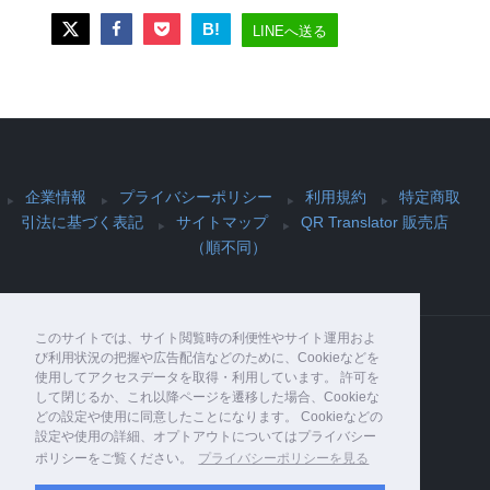
B!
LINEへ送る
企業情報
プライバシーポリシー
利用規約
特定商取
引法に基づく表記
サイトマップ
QR Translator 販売店
（順不同）
このサイトでは、サイト閲覧時の利便性やサイト運用およ
び利用状況の把握や広告配信などのために、Cookieなどを
使用してアクセスデータを取得・利用しています。 許可を
Copyright© PIJIN Co., Ltd. , 2026 All Rights
して閉じるか、これ以降ページを遷移した場合、Cookieな
Reserved.
どの設定や使用に同意したことになります。 Cookieなどの
設定や使用の詳細、オプトアウトについてはプライバシー
ポリシーをご覧ください。
プライバシーポリシーを見る