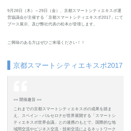
お問い合わせ
資料ダウンロード
アップデート情報
マニュアル
9月28日（木）～29日（金）、京都スマートシティエキスポ運
営協議会が主催する「京都スマートシティエキスポ2017」にて
ブース展示、及び弊社代表の松本が登壇します。
ブログ
Q&A
English
ご興味のある方はぜひご来場ください！！
京都スマートシティエキスポ2017
== 開催趣旨 ==
これまでの京都スマートシティエキスポの成果を踏ま
え、スペイン・バルセロナが世界展開する「スマートシ
ティエキスポ世界会議」との連携のもとで、国際的な地
域間交流やビジネス交流・技術交流によるネットワーク