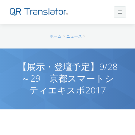
サインイン
ホーム
>
ニュース
>
アカウントを作成
【展示・登壇予定】9/28
～29 京都スマートシ
QR Translatorについて
ティエキスポ2017
実績
機能
ニュース
プラン
実績一覧
サポート
本番利用までの流れ
インタビュー
プレスリリース