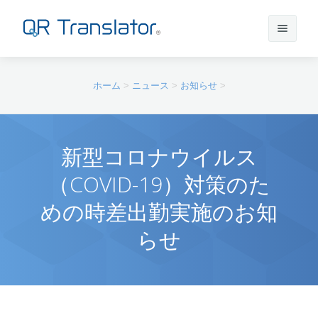
サインイン
ホーム
>
ニュース
>
お知らせ
>
アカウントを作成
新型コロナウイルス
（COVID-19）対策のた
QR Translatorについて
めの時差出勤実施のお知
実績
機能
らせ
ニュース
プラン
実績一覧
サポート
本番利用までの流れ
インタビュー
プレスリリース