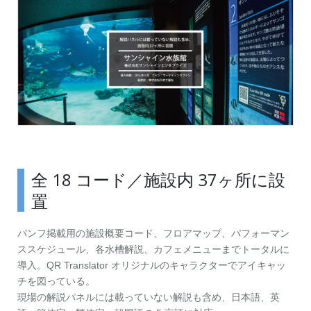
お問い合わせ
資料ダウンロード
アップデート情報
マニュアル
ブログ
Q&A
English
全 18 コード／施設内 37ヶ所に設
置
パンフ掲載用の施設概要コード、フロアマップ、パフォーマン
ススケジュール、各水槽解説、カフェメニューまでトータルに
導入。QR Translator オリジナルのキャラクターでアイキャッ
チを図っている。
現場の解説パネルには載っていない解説も含め、日本語、英