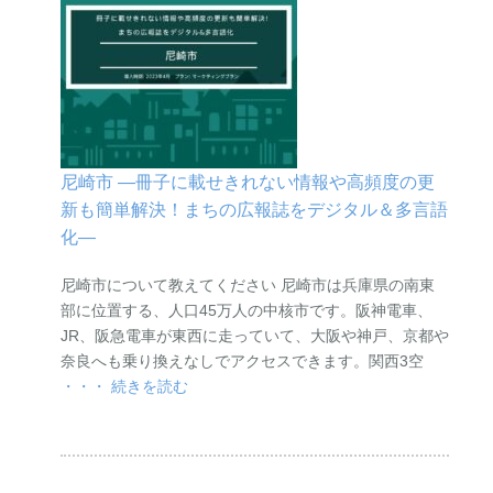
尼崎市 ―冊子に載せきれない情報や高頻度の更
新も簡単解決！まちの広報誌をデジタル＆多言語
化―
尼崎市について教えてください 尼崎市は兵庫県の南東
部に位置する、人口45万人の中核市です。阪神電車、
JR、阪急電車が東西に走っていて、大阪や神戸、京都や
奈良へも乗り換えなしでアクセスできます。関西3空
・・・ 続きを読む