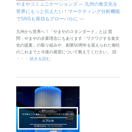
やまやコミュニケーションズ ― 九州の食文化を
世界にもっと伝えたい！マーケティング分析機能
でSNSも発信もグローバルに ―
九州から世界へ！「やまやのスタンダード」とは 質
問：やまやの企業理念にもあります「ワクワクする食文
化の提案」の取り組みや、創業50周年を迎えられた御社
のこれまでと今後の展望について教えてください。 回
・・・ 続きを読む