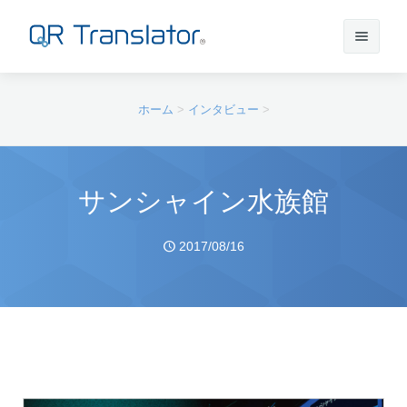
サインイン
ホーム
>
インタビュー
>
アカウントを作成
サンシャイン水族館
QR Translatorについて
2017/08/16
実績
機能
ニュース
プラン
実績一覧
サポート
本番利用までの流れ
インタビュー
プレスリリース