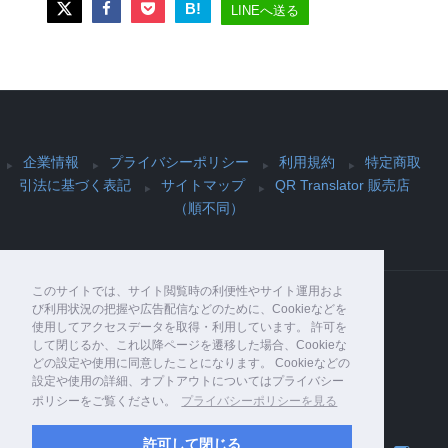
B!
LINEへ送る
企業情報
プライバシーポリシー
利用規約
特定商取
引法に基づく表記
サイトマップ
QR Translator 販売店
（順不同）
このサイトでは、サイト閲覧時の利便性やサイト運用およ
び利用状況の把握や広告配信などのために、Cookieなどを
使用してアクセスデータを取得・利用しています。 許可を
Copyright© PIJIN Co., Ltd. , 2026 All Rights
して閉じるか、これ以降ページを遷移した場合、Cookieな
Reserved.
どの設定や使用に同意したことになります。 Cookieなどの
設定や使用の詳細、オプトアウトについてはプライバシー
ポリシーをご覧ください。
プライバシーポリシーを見る
許可して閉じる