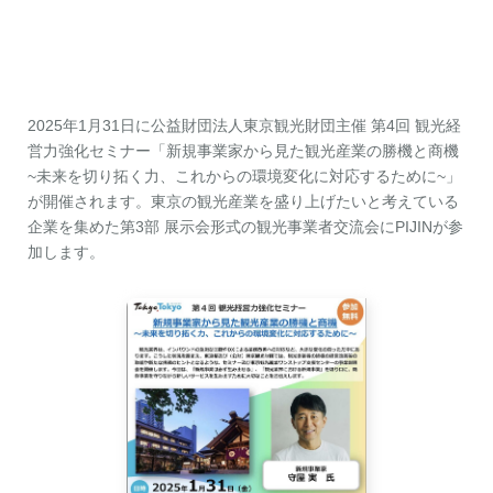
お問い合わせ
資料ダウンロード
アップデート情報
マニュアル
ブログ
Q&A
English
2025年1月31日に公益財団法人東京観光財団主催 第4回 観光経
営力強化セミナー「新規事業家から見た観光産業の勝機と商機
~未来を切り拓く力、これからの環境変化に対応するために~」
が開催されます。東京の観光産業を盛り上げたいと考えている
企業を集めた第3部 展示会形式の観光事業者交流会にPIJINが参
加します。