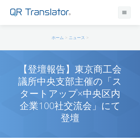
サインイン
ホーム
>
ニュース
>
アカウントを作成
【登壇報告】東京商工会
議所中央支部主催の「ス
QR Translatorについて
タートアップ×中央区内
実績
機能
企業100社交流会」にて
登壇
ニュース
プラン
実績一覧
サポート
本番利用までの流れ
インタビュー
プレスリリース