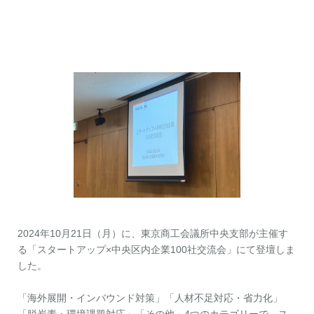
お問い合わせ
資料ダウンロード
アップデート情報
マニュアル
ブログ
Q&A
English
2024年10月21日（月）に、東京商工会議所中央支部が主催す
る「スタートアップ×中央区内企業100社交流会」にて登壇しま
した。
「海外展開・インバウンド対策」「人材不足対応・省力化」