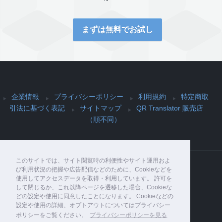
まずは無料でお試し
企業情報
プライバシーポリシー
利用規約
特定商取
引法に基づく表記
サイトマップ
QR Translator 販売店
（順不同）
このサイトでは、サイト閲覧時の利便性やサイト運用およ
び利用状況の把握や広告配信などのために、Cookieなどを
使用してアクセスデータを取得・利用しています。 許可を
Copyright© PIJIN Co., Ltd. , 2026 All Rights
して閉じるか、これ以降ページを遷移した場合、Cookieな
Reserved.
どの設定や使用に同意したことになります。 Cookieなどの
設定や使用の詳細、オプトアウトについてはプライバシー
ポリシーをご覧ください。
プライバシーポリシーを見る