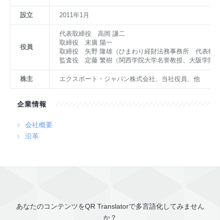
設立
2011年1月
お問い合わせ
資料ダウンロード
アップデート情報
マニュアル
代表取締役 高岡 謙二
取締役 末廣 陽一
ブログ
Q&A
役員
English
取締役 矢野 隆雄（ひまわり経財法務事務所 代表特
監査役 定藤 繁樹（関西学院大学名誉教授、大阪学院
株主
エクスポート・ジャパン株式会社、当社役員、他
企業情報
会社概要
沿革
あなたのコンテンツを
QR Translator
で多言語化してみません
か？