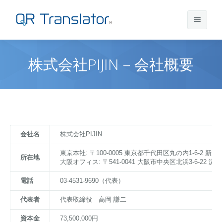
株式会社PIJIN – 会社概要
サインイン
アカウントを作成
QR Translatorについて
会社名
株式会社PIJIN
東京本社: 〒100-0005 東京都千代田区丸の内1-6-2
実績
機能
所在地
大阪オフィス: 〒541-0041 大阪市中央区北浜3-6-22
電話
03-4531-9690（代表）
ニュース
プラン
実績一覧
代表者
代表取締役 高岡 謙二
サポート
本番利用までの流れ
インタビュー
プレスリリース
資本金
73,500,000円