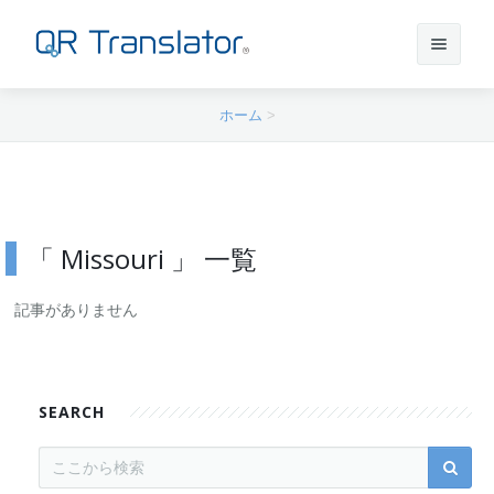
ホーム
>
サインイン
アカウントを作成
「 Missouri 」 一覧
QR Translatorについて
記事がありません
実績
機能
ニュース
プラン
実績一覧
SEARCH
サポート
本番利用までの流れ
インタビュー
プレスリリース