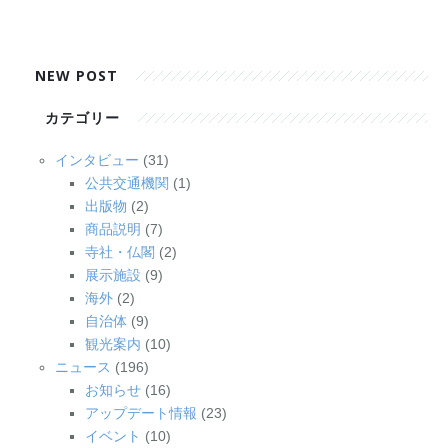
お問い合わせ
資料ダウンロード
アップデート情報
マニュアル
NEW POST
ブログ
Q&A
English
カテゴリー
インタビュー
(31)
公共交通機関
(1)
出版物
(2)
商品説明
(7)
寺社・仏閣
(2)
展示施設
(9)
海外
(2)
自治体
(9)
観光案内
(10)
ニュース
(196)
お知らせ
(16)
アップデート情報
(23)
イベント
(10)