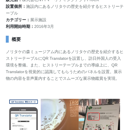
設置個所：
施設内にあるノリタケの歴史を紹介するヒストリーテ
お問い合わせ
資料ダウンロード
アップデート情報
マニュアル
ーブル
カテゴリー：
展示施設
利用開始時期：
ブログ
Q&A
2016年3月
English
概要
ノリタケの森ミュージアム内にあるノリタケの歴史を紹介するヒ
ストリーテーブルにQR Translatorを設置し、訪日外国人の受入
環境を整備。また、ヒストリーテーブルまでの導線上に、QR
Translatorを視覚的に認識してもらうためのパネルを設置。展示
物の内容を音声案内することでスムーズな展示物鑑賞を実現。