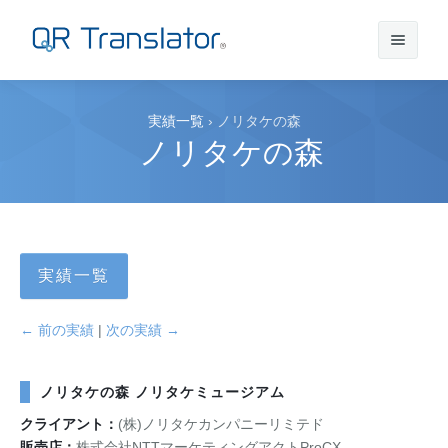
サインイン
実績一覧
›
ノリタケの森
ノリタケの森
アカウントを作成
QR Translatorについて
実績一覧
実績
機能
← 前の実績
|
次の実績 →
ニュース
プラン
実績一覧
ノリタケの森 ノリタケミュージアム
クライアント：
(株)ノリタケカンパニーリミテド
サポート
本番利用までの流れ
インタビュー
プレスリリース
販売店：
株式会社NTTマーケティングアクトProCX