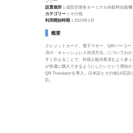
お問い合わせ
資料ダウンロード
アップデート情報
マニュアル
ンシー
設置個所：
成田空港各ターミナル内飲料自販機
カテゴリー：
ブログ
Q&A
その他
English
利用開始時期：
2023年1月
概要
クレジットカード、電子マネー、QR/バーコー
済の「キャッシュレス決済方法」についてわか
すく伝えることで、外国人観光客含むより多く
が快適に購入できるようにしたいという理由か
QR Translatorを導入。日本語とその他14言語
応。