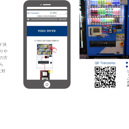
ド決
りや
の方
ら
に対