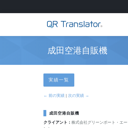
サインイン
成田空港自販機
アカウントを作成
QR Translatorについて
実績一覧
実績
機能
← 前の実績
|
次の実績 →
ニュース
プラン
実績一覧
成田空港自販機
サポート
本番利用までの流れ
インタビュー
プレスリリース
クライアント：
株式会社グリーンポート・エー