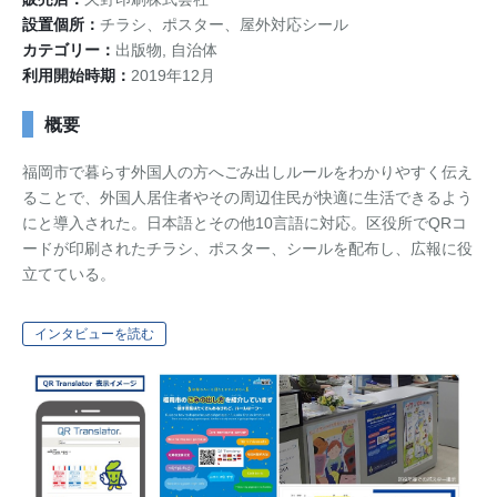
設置個所：
チラシ、ポスター、屋外対応シール
お問い合わせ
資料ダウンロード
アップデート情報
マニュアル
カテゴリー：
出版物, 自治体
利用開始時期：
2019年12月
ブログ
Q&A
English
概要
福岡市で暮らす外国人の方へごみ出しルールをわかりやすく伝え
ることで、外国人居住者やその周辺住民が快適に生活できるよう
にと導入された。日本語とその他10言語に対応。区役所でQRコ
ードが印刷されたチラシ、ポスター、シールを配布し、広報に役
立てている。
インタビューを読む