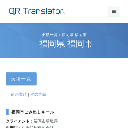
サインイン
実績一覧
›
福岡県 福岡市
福岡県 福岡市
アカウントを作成
QR Translatorについて
実績一覧
実績
機能
← 前の実績
|
次の実績 →
ニュース
プラン
実績一覧
福岡市ごみ出しルール
クライアント：
福岡市環境局
サポート
本番利用までの流れ
インタビュー
プレスリリース
販売店：
久野印刷株式会社