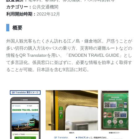
カテゴリー：
公共交通機関
お問い合わせ
資料ダウンロード
アップデート情報
マニュアル
利用開始時期：
2022年12月
概要
ブログ
Q&A
English
外国人観光客もたくさん訪れる江ノ島・鎌倉地区。戸惑うことが
多い切符の購入方法やバスの乗り方、災害時の避難ルートなどの
情報をQR Translatorを用い、「ENODEN TRAVEL GUIDE」とし
て多言語化。係員窓口に並ばずに、必要な情報を効率よく取得す
ることが可能。日本語を含む9言語に対応。