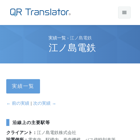
サインイン
実績一覧
›
江ノ島電鉄
江ノ島電鉄
アカウントを作成
QR Translatorについて
実績一覧
実績
機能
← 前の実績
|
次の実績 →
ニュース
プラン
実績一覧
沿線上の主要駅等
クライアント：
江ノ島電鉄株式会社
サポート
本番利用までの流れ
インタビュー
プレスリリース
設置個所：
電車内、駅構内、券売機横、バス停時刻表等